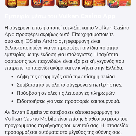
Εμπειρία μέσω του Vulkan Casino App
Η σύγχρονη εποχή απαιτεί ευελιξία, και το Vulkan Casino
App προσφέρει ακριβώς αυτό. Είτε χρησιμοποιείτε
συσκευή iOS είτε Android, η εφαρμογή είναι
βελτιστοποιημένη για να προσφέρει την ίδια ποιότητα
εμπειρίας με την έκδοση για υπολογιστές. Η ταχύτητα
φόρτωσης των παιχνιδιών είναι εξαιρετική, γεγονός που
επιτρέπει το παιχνίδι ακόμα και εν κινήσει στην Ελλάδα.
Λήψη της εφαρμογής από την επίσημη σελίδα.
Συμβατότητα με όλα τα σύγχρονα smartphones.
Πρόσβαση σε όλες τις λειτουργίες πληρωμών.
Ειδοποιήσεις για νέες προσφορές και τουρνουά.
Αν δεν επιθυμείτε να κατεβάσετε κάποια εφαρμογή, το
Vulkan Casino Mobile είναι επίσης διαθέσιμο μέσω του
προγράμματος περιήγησης του κινητού σας. Η ιστοσελίδα
προσαρμόζεται αυτόματα στο μέγεθος της οθόνης σας,