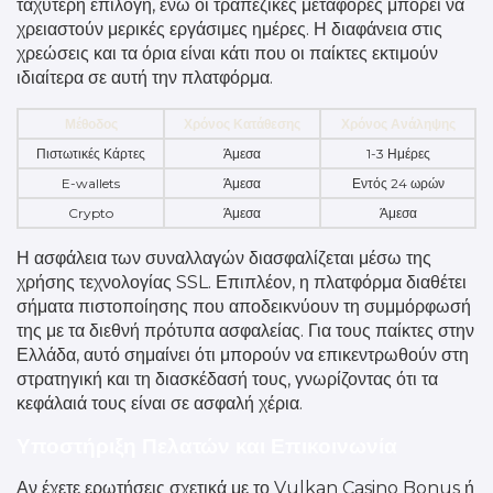
ταχύτερη επιλογή, ενώ οι τραπεζικές μεταφορές μπορεί να
χρειαστούν μερικές εργάσιμες ημέρες. Η διαφάνεια στις
χρεώσεις και τα όρια είναι κάτι που οι παίκτες εκτιμούν
ιδιαίτερα σε αυτή την πλατφόρμα.
Μέθοδος
Χρόνος Κατάθεσης
Χρόνος Ανάληψης
Πιστωτικές Κάρτες
Άμεσα
1-3 Ημέρες
E-wallets
Άμεσα
Εντός 24 ωρών
Crypto
Άμεσα
Άμεσα
Η ασφάλεια των συναλλαγών διασφαλίζεται μέσω της
χρήσης τεχνολογίας SSL. Επιπλέον, η πλατφόρμα διαθέτει
σήματα πιστοποίησης που αποδεικνύουν τη συμμόρφωσή
της με τα διεθνή πρότυπα ασφαλείας. Για τους παίκτες στην
Ελλάδα, αυτό σημαίνει ότι μπορούν να επικεντρωθούν στη
στρατηγική και τη διασκέδασή τους, γνωρίζοντας ότι τα
κεφάλαιά τους είναι σε ασφαλή χέρια.
Υποστήριξη Πελατών και Επικοινωνία
Αν έχετε ερωτήσεις σχετικά με το Vulkan Casino Bonus ή