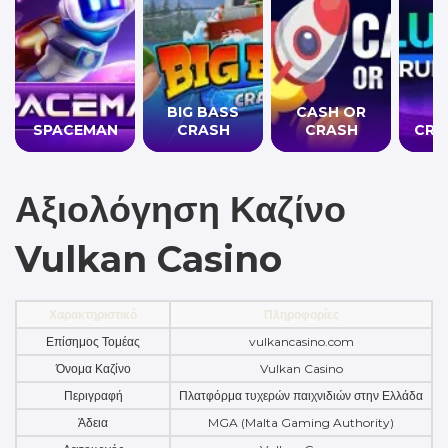
BIG BASS
CASH OR
L
SPACEMAN
CRASH
CRASH
CRU
Αξιολόγηση Καζίνο
Vulkan Casino
Χαρακτηριστικό
Πληροφορίες
Επίσημος Τομέας
vulkancasino.com
Όνομα Καζίνο
Vulkan Casino
Περιγραφή
Πλατφόρμα τυχερών παιχνιδιών στην Ελλάδα
Άδεια
MGA (Malta Gaming Authority)