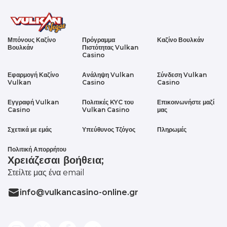
Entertainment, η Pragmatic Play και η Big Time
εμπειρία και γρήγορη φόρτωση. Εναλλακτικά, η
Gaming.
ιστοσελίδα είναι προσβάσιμη μέσω του
προγράμματος περιήγησης του κινητού σας και
προσαρμόζεται αυτόματα στο μέγεθος της οθόνης
Μπόνους Καζίνο
Πρόγραμμα
Καζίνο Βουλκάν
Βουλκάν
Πιστότητας Vulkan
σας.
Casino
Εφαρμογή Καζίνο
Ανάληψη Vulkan
Σύνδεση Vulkan
Vulkan
Casino
Casino
Εγγραφή Vulkan
Πολιτικές KYC του
Επικοινωνήστε μαζί
Casino
Vulkan Casino
μας
Σχετικά με εμάς
Υπεύθυνος Τζόγος
Πληρωμές
Πολιτική Απορρήτου
Χρειάζεσαι βοήθεια;
Στείλτε μας ένα email
info@vulkancasino-online.gr