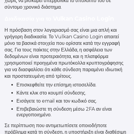
χωρίς να ρισκάρει υπερβολικά το υπόλοιπό του σε
σύντομο χρονικό διάστημα.
Διαδικασία για το Vulkan Casino Login
Η πρόσβαση στον λογαριασμό σας είναι μια απλή και
γρήγορη διαδικασία. Το Vulkan Casino Login απαιτεί
μόνο τα βασικά στοιχεία που ορίσατε κατά την εγγραφή
σας. Για τους παίκτες στην Ελλάδα, η ασφάλεια των
δεδομένων είναι προτεραιότητα, και η πλατφόρμα
χρησιμοποιεί προηγμένα πρωτόκολλα κρυπτογράφησης
για να διασφαλίσει ότι κάθε σύνδεση παραμένει ιδιωτική
και προστατευμένη από τρίτους.
Επισκεφθείτε την επίσημη ιστοσελίδα.
Κάντε κλικ στο κουμπί σύνδεσης.
Εισάγετε το email και τον κωδικό σας.
Επιβεβαιώστε τη σύνδεση μέσω 2FA αν είναι
ενεργοποιημένο.
Σε περίπτωση που αντιμετωπίσετε οποιοδήποτε
πρόβλημα κατά τη σύνδεση, η υποστήριξη είναι διαθέσιμη