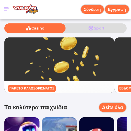
Σύνδεση
Εγγραφή
Casino
Sport
ΠΑΚΕΤΟ ΚΑΛΩΣΟΡΙΣΜΑΤΟΣ
ΕΒΔΟΜ
Αναλάβετε έως €1500 +
Τα καλύτερα παιχνίδια
Δείτε όλα
150 Δωρεάν
Επισ
Περιστροφές
Εγγραφή Vulkan Casino
Εγγ