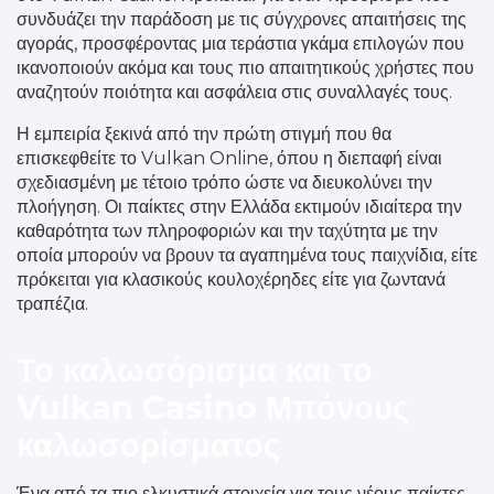
συνδυάζει την παράδοση με τις σύγχρονες απαιτήσεις της
αγοράς, προσφέροντας μια τεράστια γκάμα επιλογών που
ικανοποιούν ακόμα και τους πιο απαιτητικούς χρήστες που
αναζητούν ποιότητα και ασφάλεια στις συναλλαγές τους.
Η εμπειρία ξεκινά από την πρώτη στιγμή που θα
επισκεφθείτε το Vulkan Online, όπου η διεπαφή είναι
σχεδιασμένη με τέτοιο τρόπο ώστε να διευκολύνει την
πλοήγηση. Οι παίκτες στην Ελλάδα εκτιμούν ιδιαίτερα την
καθαρότητα των πληροφοριών και την ταχύτητα με την
οποία μπορούν να βρουν τα αγαπημένα τους παιχνίδια, είτε
πρόκειται για κλασικούς κουλοχέρηδες είτε για ζωντανά
τραπέζια.
Το καλωσόρισμα και το
Vulkan Casino Μπόνους
καλωσορίσματος
Ένα από τα πιο ελκυστικά στοιχεία για τους νέους παίκτες