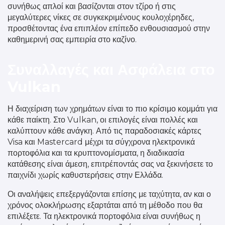
συνήθως απλοί και βασίζονται στον τζίρο ή στις
μεγαλύτερες νίκες σε συγκεκριμένους κουλοχέρηδες,
προσθέτοντας ένα επιπλέον επίπεδο ενθουσιασμού στην
καθημερινή σας εμπειρία στο καζίνο.
Συναλλαγές και Ασφάλεια στο
Vulkan
Η διαχείριση των χρημάτων είναι το πιο κρίσιμο κομμάτι για
κάθε παίκτη. Στο Vulkan, οι επιλογές είναι πολλές και
καλύπτουν κάθε ανάγκη. Από τις παραδοσιακές κάρτες
Visa και Mastercard μέχρι τα σύγχρονα ηλεκτρονικά
πορτοφόλια και τα κρυπτονομίσματα, η διαδικασία
κατάθεσης είναι άμεση, επιτρέποντάς σας να ξεκινήσετε το
παιχνίδι χωρίς καθυστερήσεις στην Ελλάδα.
Οι αναλήψεις επεξεργάζονται επίσης με ταχύτητα, αν και ο
χρόνος ολοκλήρωσης εξαρτάται από τη μέθοδο που θα
επιλέξετε. Τα ηλεκτρονικά πορτοφόλια είναι συνήθως η