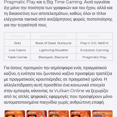
Pragmatic Play και η Big Time Gaming. Αυτό εγγυάται
όχι μόνο την ποιότητα των γραφικών και του ήχου, αλλά και
τη δικαιοσύνη των αποτελεσμάτων, καθώς όλοι οι τίτλοι
ελέγχονται τακτικά από ανεξάρτητους φορείς πιστοποίησης
για την τυχαιότητά τους.
Κατηγορία
Δημοφιλείς Τίτλοι
Πάροχοι
Slots
Book of Dead, Starburst
Play'n GO, NetEnt
Live Casino
Lightning Roulette
Evolution Gaming
Table Games
Blackjack, Baccarat
Pragmatic Play
Για όσους προτιμούν την ατμόσφαιρα ενός πραγματικού
καζίνο, η ενότητα του ζωντανού καζίνο προσφέρει τραπέζια
με πραγματικούς κρουπιέρηδες σε πραγματικό χρόνο. Η
αλληλεπίδραση αυτή προσθέτει ένα κοινωνικό στοιχείο
στην εμπειρία, κάνοντας το Vulkan Online να ξεχωρίζει
από τις απλές ψηφιακές εφαρμογές που προσφέρουν μόνο
αυτοματοποιημένα παιχνίδια χωρίς ανθρώπινη επαφή.