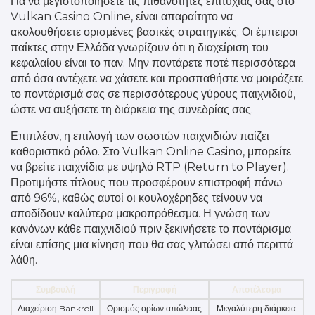
Για να μεγιστοποιήσετε τις πιθανότητες επιτυχίας σας στο
Vulkan Casino Online, είναι απαραίτητο να
ακολουθήσετε ορισμένες βασικές στρατηγικές. Οι έμπειροι
παίκτες στην Ελλάδα γνωρίζουν ότι η διαχείριση του
κεφαλαίου είναι το παν. Μην ποντάρετε ποτέ περισσότερα
από όσα αντέχετε να χάσετε και προσπαθήστε να μοιράζετε
το ποντάρισμά σας σε περισσότερους γύρους παιχνιδιού,
ώστε να αυξήσετε τη διάρκεια της συνεδρίας σας.
Επιπλέον, η επιλογή των σωστών παιχνιδιών παίζει
καθοριστικό ρόλο. Στο Vulkan Online Casino, μπορείτε
να βρείτε παιχνίδια με υψηλό RTP (Return to Player).
Προτιμήστε τίτλους που προσφέρουν επιστροφή πάνω
από 96%, καθώς αυτοί οι κουλοχέρηδες τείνουν να
αποδίδουν καλύτερα μακροπρόθεσμα. Η γνώση των
κανόνων κάθε παιχνιδιού πριν ξεκινήσετε το ποντάρισμα
είναι επίσης μια κίνηση που θα σας γλιτώσει από περιττά
λάθη.
Συμβουλή
Περιγραφή
Αποτέλεσμα
Διαχείριση Bankroll
Ορισμός ορίων απώλειας
Μεγαλύτερη διάρκεια